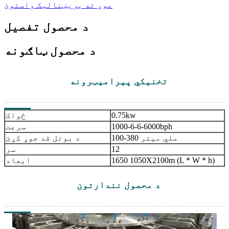
موږ ته بریښنالیک واستوئ
د محصول تفصیل
د محصول ټاګونه
تخنیکي پیرامیټرونه
0.75kw
ځواک
1000-6-6-6000bph
سرعت
100-380 ملي میتر
د بوتل قد جوړ کړئ
12
سر
1650 1050X2100m (L * W * h)
ابعاد
د محصول نندارتون