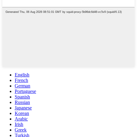
English
French
German
Portuguese
Spanish
Russian
Japanese
Korean
Arabic
Irish
Greek
Turkish