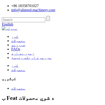
+86 18358701027
info@aligned-machinery.com
English
کور
محصولات
خبرونه
FAQs
زموږ په اړه
موږ سره اړیکه ونیسئ
کور
محصولات
کټګورۍ
محصولات
ب Feat ه شوي محصولات