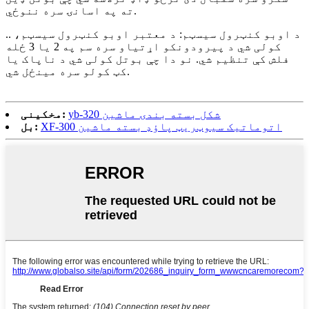
ته په اسانۍ سره ننوځي.
.. د اوبو کنټرول سیسټم: د معتبر اوبو کنټرول سیسټم،
کولی شي د پیرودونکو اړتیاو سره سم په 2 یا 3 ځله
فلش کې تنظیم شي. نو دا چې بوتل کولی شي د ناپاک یا
کټ کولو سره مینځل شي.
yb-320 شکل بسته بندۍ ماشین
مخکینی:
XF-300 اتوماتیک سیوټریټ پاؤډ بسته ماشین
بل: