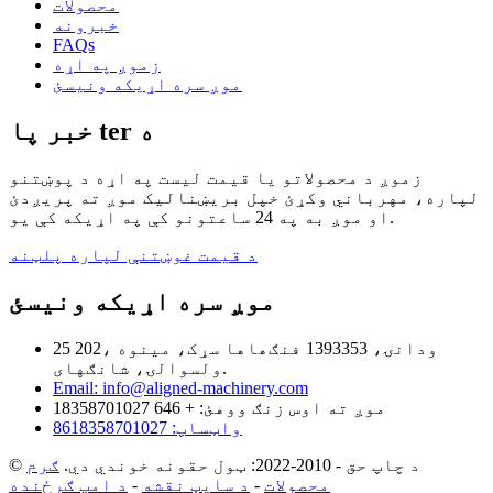
محصولات
خبرونه
FAQs
زموږ په اړه
موږ سره اړیکه ونیسئ
خبر پا ter ه
زموږ د محصولاتو یا قیمت لیست په اړه د پوښتنو
لپاره، مهرباني وکړئ خپل بریښنالیک موږ ته پریږدئ
او موږ به په 24 ساعتونو کې په اړیکه کې یو.
د قیمت غوښتنې لپاره پلټنه
موږ سره اړیکه ونیسئ
25 202، ودانۍ، 1393353 فنګھاها سړک، مینوه
ولسوالۍ، شانګهای.
Email: info@aligned-machinery.com
موږ ته اوس زنګ ووهئ: + 646 18358701027
واټساپ: 8618358701027
© د چاپ حق - 2010-2022: ټول حقونه خوندي دي.
ګرم
محصولات
-
د سایټ نقشه
-
د امپ ګرځنده