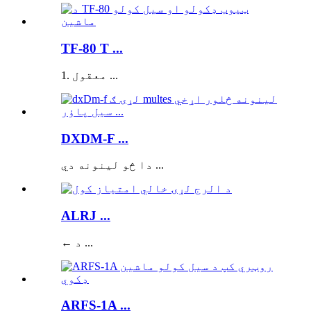
TF-80 T ...
1. معقول ...
DXDM-F ...
دا څو لینونه دي ...
ALRJ ...
← د ...
ARFS-1A ...