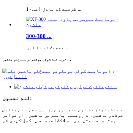
د ماډل آفس - 1a ظرفیت ...
300-300 ...
د محصولاتو دا لړۍ ...
د اتوماتیک ګولۍ بوتلونو مینځلو ماشین
لنډ تفصیل:
د ماشینونو دا لړۍ هغه نوې ډیزاین ده، د سټینلیس
فولادو ماشین، د روغتیا پاملرنې ماشین، او هوایی
بوتلونه اختیاري او 4 128 سرونه پاکول کیدی شي.