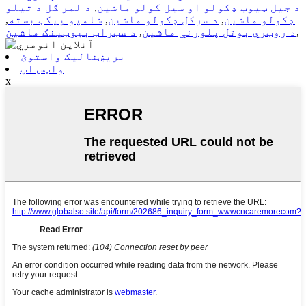
د جیل ټیوب ډکولو او سیل کولو ماشین
,
د لمر ګل د تیلو
ډکولو ماشین
,
د سرکل ډکولو ماشین
,
شامپو پیکټ بسته
,
,
د روټري بوتل پلورنې ماشین
,
د سټراټ بیوټینګ ماشین
بریښنالیک واستوئ
واټس اپ
x