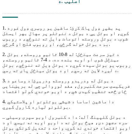
اصلي
ب .ه
1. په بشپړ ډول پاک کړئ: ماشین یو روټري ډول غوره
کوي، او بوتل یې د بوتل د ننوتلو پر مهال بهر ایستل
شوی. د بوتل وروسته اتومات ډایل ته ننوځي، د روبوټ
بم د بوتل خوله ګرځي، او روبوټ فلج او ګرځي.
2. د تیز سرعت مینځل: له 8-10 ثانیو وروسته، بوتل
مینځل شوی او اوبه بنده ده. د 4-7 ثانیو وروسته،
روبوټ یو بوتل سیده کوي، د بوتل ډیل ته ننوځي، بوتل
د لیږد لاین ته رسي، او د بوتل مینځل پای ته رسي.
3. د بوتل له ودریدو وروسته ودریږئ: د وساعو د
فریکيسۍ سرعت کنټرول، هغه لوړوالی چې له بریښنایی
ځای څخه تنظیم کیدی شي، د اوبو خوندي کولو اقتصاد
4. دا ماشین اساسا د شیشې بوتلونو او پلاستيکي
بوتلونو لپاره کارول کیږي.
.. د بوتل کلپینګ آله: دا د کنټرول اوبو سپری وسیلې
سره مجهز دی، هیڅ بوتل نه د اوبو اوبه نه نیسي او د
اوبو اقتصاد خوندي نه کوي. واحد د تعدیل کونکي بوتل
سکرو سره سمبال دی ترڅو ډاډ ترلاسه شي چې بوتل ډیل