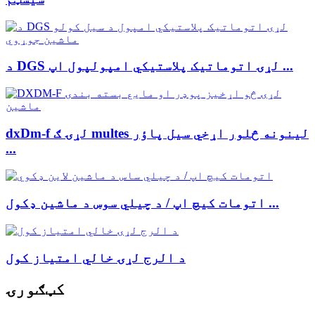
د DGS لړۍ اتوماتیک پلاستيکي امپولپول اپ ...
dxDm-f لړۍ ګ multes لینونه څلور اړخي سیل پاؤر
...
اتومات کیچ اپ / د چیلي سوس د ماشین ډکول ...
د الرج لړۍ خالي امتیاز کول
کټګورۍ