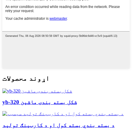
اړوند محصولات
yb-320 شکل بسته بندۍ ماشین
د بسته بندي بسته کول او د کارټینګ تولید
سیسټم