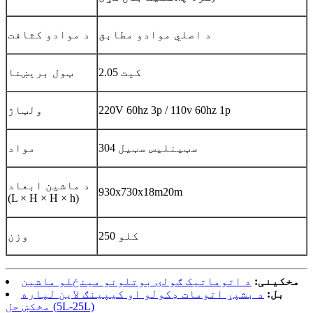
د اصلي موادو مطابق
د موادو کثافت
2.05 کیت
ټول بریښنا
220V 60hz 3p / 110v 60hz 1p
ولټاژ
سټینلیس سټیل 304
مواد
د ماشین ابعاد
930x730x18m20m
(L × H × H × h)
250 کلو
وزن
مخکینی:
د اتوماتیک ګولۍ بوتلونو مینځلو ماشین
بل:
د بشپړ اتومات ډکولو او کیپینګ لاین لپاره
مخکښ حل (5L-25L)