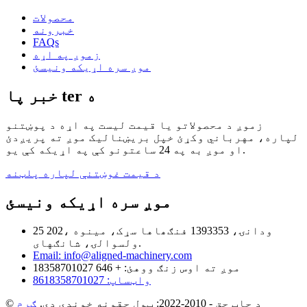
محصولات
خبرونه
FAQs
زموږ په اړه
موږ سره اړیکه ونیسئ
خبر پا ter ه
زموږ د محصولاتو یا قیمت لیست په اړه د پوښتنو
لپاره، مهرباني وکړئ خپل بریښنالیک موږ ته پریږدئ
او موږ به په 24 ساعتونو کې په اړیکه کې یو.
د قیمت غوښتنې لپاره پلټنه
موږ سره اړیکه ونیسئ
25 202، ودانۍ، 1393353 فنګھاها سړک، مینوه
ولسوالۍ، شانګهای.
Email: info@aligned-machinery.com
موږ ته اوس زنګ ووهئ: + 646 18358701027
واټساپ: 8618358701027
© د چاپ حق - 2010-2022: ټول حقونه خوندي دي.
ګرم