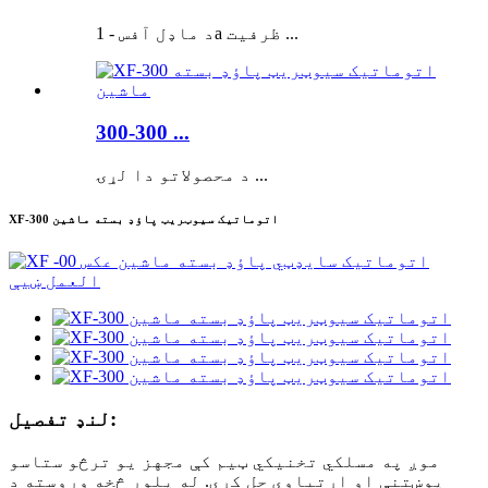
د ماډل آفس - 1a ظرفیت ...
300-300 ...
د محصولاتو دا لړۍ ...
XF-300 اتوماتیک سیوټریټ پاؤډ بسته ماشین
لنډ تفصیل:
موږ په مسلکي تخنیکي ټیم کې مجهز یو ترڅو ستاسو
پوښتنې او اړتیاوې حل کړي. له پلور څخه وروسته د