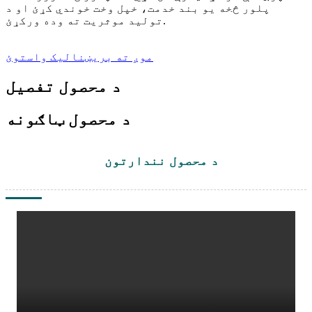
پلور څخه یو بند خدمت، خپل وخت خوندي کړئ او د
تولید موثریت ته وده ورکړئ.
موږ ته بریښنالیک واستوئ
د محصول تفصیل
د محصول ټاګونه
د محصول نندارتون