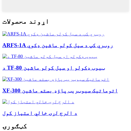
اړوند محصولات
ARFS-1A روټري کپ د سیل کولو ماشین ډکوي
د TF-80 ټیوب ډکولو او سیل کولو ماشین
XF-300 اتوماتیک سیوټریټ پاؤډ بسته ماشین
د الرج لړۍ خالي امتیاز کول
کټګورۍ