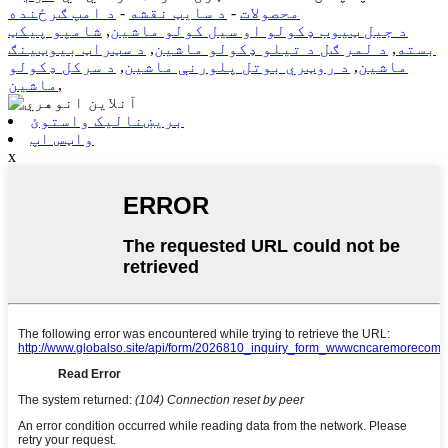
محصولات
-
د سایټ نقشه
-
د امپ ګرځنده
د جیل ټیوب ډکولو او سیل کولو ماشین
,
شامپو پیکټ
بسته
,
د لمر ګل د تیلو ډکولو ماشین
,
د سټراټ بیوټینګ
ماشین
,
د روټري بوتل پلورنې ماشین
,
د سرکل ډکولو
,
ماشین
بریښنالیک واستوئ
واټس اپ
x