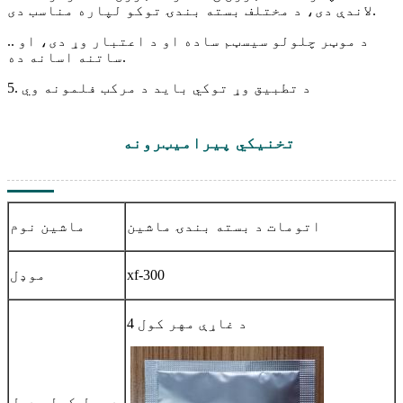
لاندې دی، د مختلف بسته بندۍ توکو لپاره مناسب دی.
.. د موټر چلولو سیسټم ساده او د اعتبار وړ دی، او
ساتنه اسانه ده.
5. د تطبیق وړ توکي باید د مرکب فلمونه وي
تخنیکي پیرامیټرونه
اتومات د بسته بندۍ ماشین
ماشین نوم
xf-300
موډل
4 د غاړې مهر کول
د سیل کولو ډول