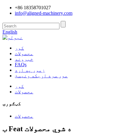
+86 18358701027
info@aligned-machinery.com
English
کور
محصولات
خبرونه
FAQs
زموږ په اړه
موږ سره اړیکه ونیسئ
کور
محصولات
کټګورۍ
محصولات
ب Feat ه شوي محصولات