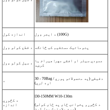
د ایجر ډول (100G)
اندازه کول
پنوماتیک مستقیم کټ څانګه
د قطع کولو ډول
عمودي سیلر او افقی مهر: هیرام یا
د سیل کولو ډول
کرښه
30 - 70Bag / دقیقې (په محصولاتو پورې
د
اړه لري)
l30-150MM W10-130m
د کڅوړې
(د کڅوړو پخوانۍ ځای په ځای کولو
اندازه
سره پلاستيک بدل کړئ)