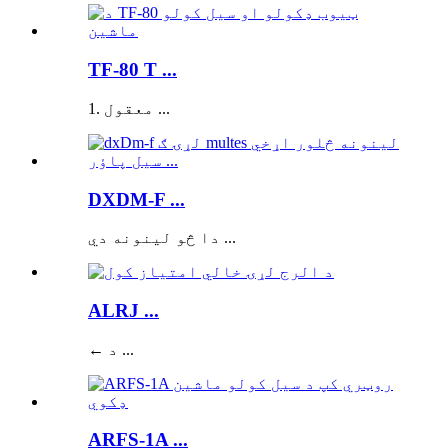
TF-80 T ...
1. معقول ...
DXDM-F ...
دا څو لینونه دي ...
ALRJ ...
← د ...
ARFS-1A ...