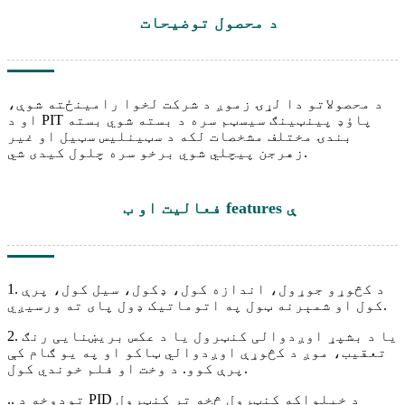
د محصول توضیحات
د محصولاتو دا لړۍ زموږ د شرکت لخوا رامینځته شوې،
او د PIT پاؤډ پینټینګ سیسټم سره د بسته شوي بسته
بندۍ مختلف مشخصات لکه د سټینلیس سټیل او غیر
زهرجن پیچلي شوي برخو سره چلول کیدی شي.
فعالیت او ب features ې
1. د کڅوړو جوړول، اندازه کول، ډکول، سیل کول، پرې
کول او شمېرنه ټول په اتوماتیک ډول پای ته ورسیږي.
2. یا د بشپړ اوږدوالی کنټرول یا د عکس بریښنایی رنګ
تعقیب، موږ د کڅوړې اوږدوالي ټاکو او په یو ګام کې
پرې کوو. د وخت او فلم خوندي کول.
.. تودوخه د PID د خپلواکه کنټرول څخه تر کنټرول